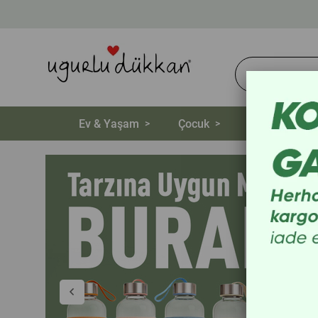
Ev & Yaşam
Çocuk
Aksesuar
>
>
>