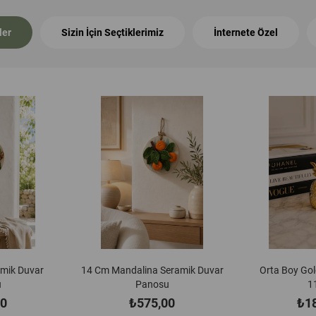
ler
Sizin İçin Seçtiklerimiz
İnternete Özel
eramik Duvar
Orta Boy Gold Ananas Biblo
23 Cm Turuncu
u
11cm
Duvar
00
₺185,00
₺1.