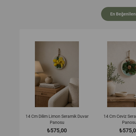
En Beğenilen
ik Duvar
14 Cm Ceviz Seramik Duvar
14 Cm Mandalina S
Panosu
Panos
₺575,00
₺575,