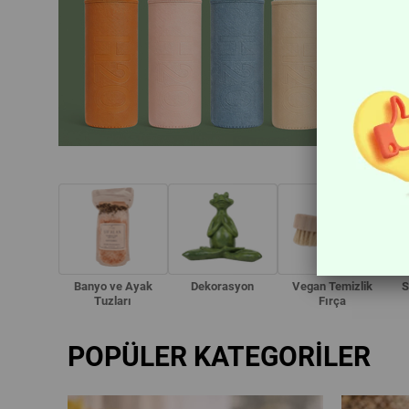
Banyo ve Ayak
Dekorasyon
Vegan Temizlik
S
Tuzları
Fırça
POPÜLER KATEGORİLER