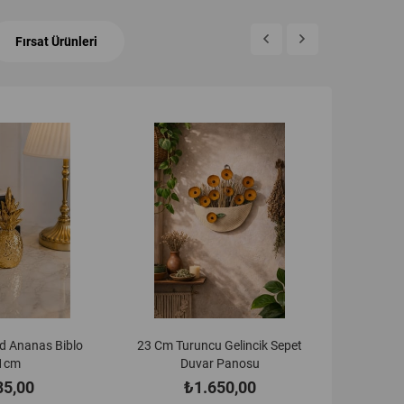
Fırsat Ürünleri
 Gelincik Sepet
23 Cm Kırmızı Gelincik Sepet
27 Cm 
 Panosu
Duvar Panosu
650,00
₺1.650,00