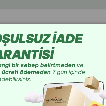
Üye Ol İlk Alışverişe Özel %10 İndirim Kazan!
Bijuteri
Kişisel Bakım
Doğal Taşlar
Kır
>
>
>