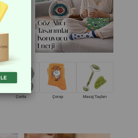
Çanta
Çorap
Masaj Taşları
Rozet