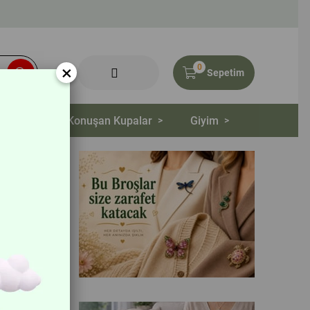
×
0
Sepetim
tasiye
Konuşan Kupalar
Giyim
>
>
>