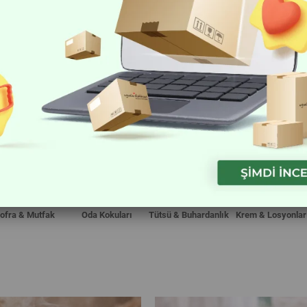
ofra & Mutfak
Oda Kokuları
Tütsü & Buhardanlık
Krem & Losyonlar