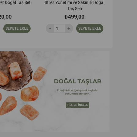
 ve Sakinlik Doğal
Aşk ve İlişkiler Doğal Taş Seti
Nazar ve 
 EKLE
 EKLE
SEPETE EKLE
SEPETE EKLE
SEPETE 
SEPETE 
ş Seti
99,00
₺499,00
SEPETE EKLE
SEPETE EKLE