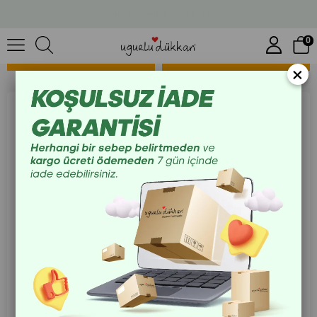
Baskılı Kupalar
Üye Ol İlk Alışverişe Özel %10 İndirim Kazan!
0
SIRALAMA
FILTRELEME
×
OSICARDI KUPA BARDAK
AYRICA BİZ SORUNLARDAN
KAÇAN KUPA BARDAK
₺225,00
₺225,00