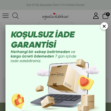
Üye Ol İlk Alışverişe Özel %10 İndirim Kazan!
0
×
Size Özel Kampanyalar