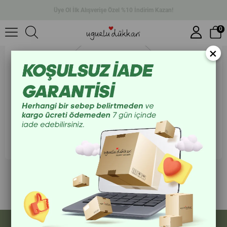
Üye Ol İlk Alışverişe Özel %10 İndirim Kazan!
0
×
Size Özel Kampanyalar