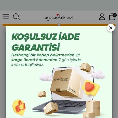
1.500 TL Üzeri Ücretsiz Kargo
Ahşap Tütsülükler
0
SIRALAMA
FILTRELEME
×
30 Cm Oymalı Ahşap
35 Cm Ahşap Kayık Tütsülük
Tütsülük
₺150,00
₺150,00