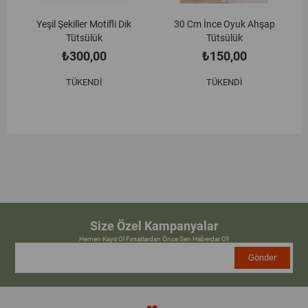
Yeşil Şekiller Motifli Dik
30 Cm İnce Oyuk Ahşap
Tütsülük
Tütsülük
₺300,00
₺150,00
TÜKENDI
TÜKENDI
Size Özel Kampanyalar
Hemen Kayıt Ol Fırsatlardan Önce Sen Haberdar Ol!
Gönder