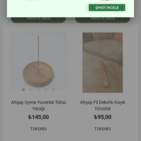
SEPETE EKLE
SEPETE EKLE
Ahşap Oyma Yuvarlak Tütsü
Ahşap Fil Dekorlu Kayık
Yatağı
Tütsülük
₺145,00
₺95,00
TÜKENDI
TÜKENDI