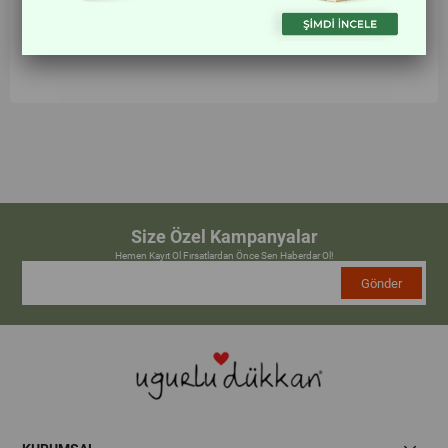
TÜKENDI
Size Özel Kampanyalar
Hemen Kayıt Ol Fırsatlardan Önce Sen Haberdar Ol!
Gönder