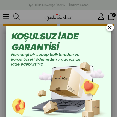
Üye Ol İlk Alışverişe Özel %10 İndirim Kazan!
Boyama Kitapları
0
SIRALAMA
FILTRELEME
×
Sulu Sihir Kitabı Eğlenelim
Öğrenelim
₺285,00