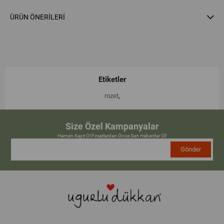
ÜRÜN ÖNERILERI
Etiketler
rozet
,
Size Özel Kampanyalar
Hemen Kayıt Ol Fırsatlardan Önce Sen Haberdar Ol!
Gönder