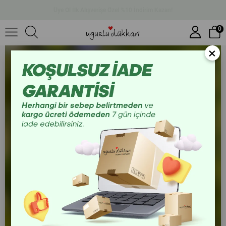
Üye Ol İlk Alışverişe Özel %10 İndirim Kazan!
Mini Koşan Joker Rozeti
0
×