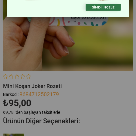
Mini Koşan Joker Rozeti
8684712502179
Barkod
:
₺95,00
₺9,78
`den başlayan taksitlerle
Ürünün Diğer Seçenekleri: